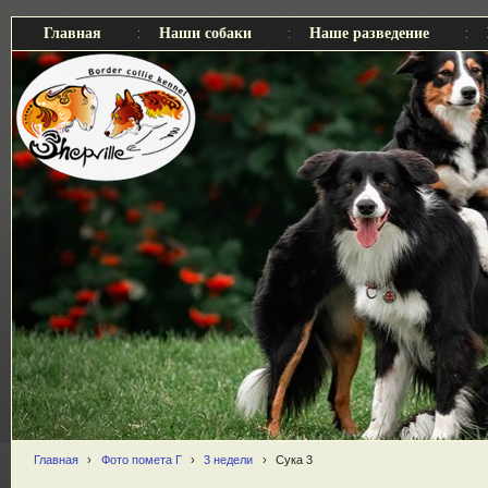
Главная
Наши собаки
Наше разведение
Главная
›
Фото помета Г
›
3 недели
›
Сука 3