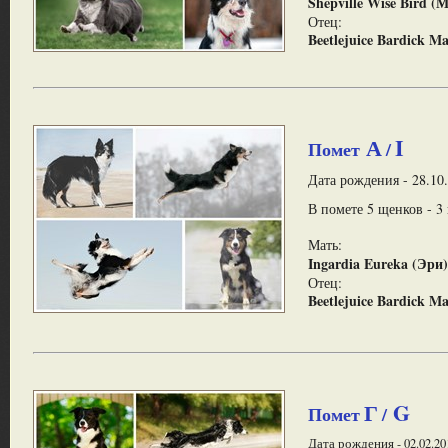
Shepville Wise Bird 
Отец:
Beetlejuice Bardick M
А
I
Помет
/
Дата рождения - 28.10
В помете 5 щенков - 3
Мать:
Ingardia Eureka (Эри)
Отец:
Beetlejuice Bardick M
Г
G
Помет
/
Дата рождения - 02.02.201