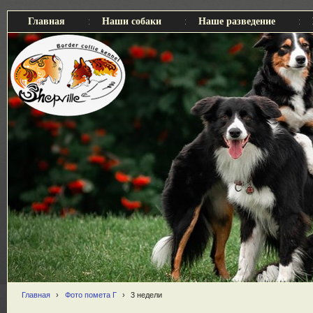
Главная
Наши собаки
Наше разведение
Главная
›
Фото помета Г
›
3 недели