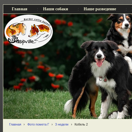
Главная
Наши собаки
Наше разведение
Главная
›
Фото помета Г
›
3 недели
›
Кобель 2