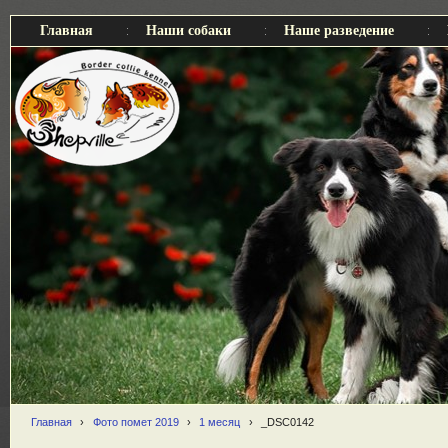
Главная
Наши собаки
Наше разведение
Главная
›
Фото помет 2019
›
1 месяц
›
_DSC0142