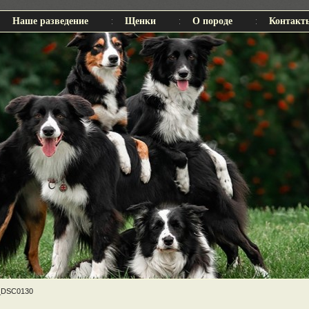
Наше разведение
Щенки
О породе
Контакт
_DSC0130