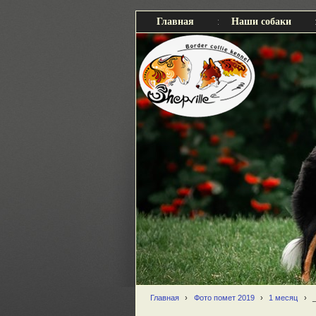
Главная
Наши собаки
Главная
›
Фото помет 2019
›
1 месяц
›