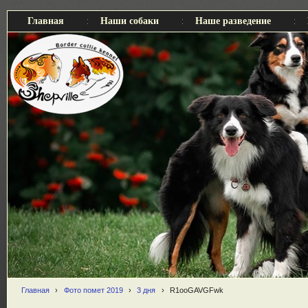
Главная
Наши собаки
Наше разведение
Главная
›
Фото помет 2019
›
3 дня
›
R1ooGAVGFwk