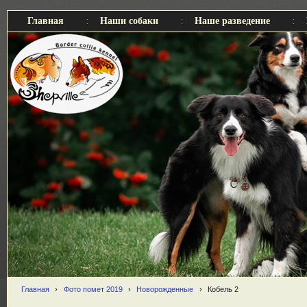
Главная
Наши собаки
Наше разведение
Главная
›
Фото помет 2019
›
Новорожденные
›
Кобель 2