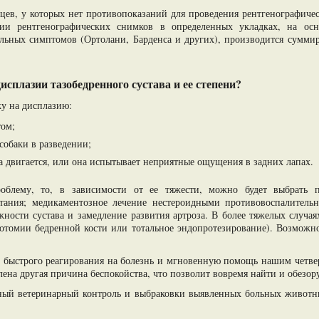
цев, у которых нет противопоказаний для проведения рентгенографиче
рии рентгенографических снимков в определенных укладках, на ос
льных симптомов (Ортолани, Барденса и других), производится суммир
.
исплазии тазобедренного сустава и ее степени?
ку на дисплазию:
том;
собаки в разведении;
а двигается, или она испытывает неприятные ощущения в задних лапах.
облему, то, в зависимости от ее тяжести, можно будет выбрать п
тания; медикаментозное лечение нестероидными противовоспалител
ности сустава и замедление развития артроза. В более тяжелых случая
еотомии бедренной кости или тотальное эндопротезирование). Возможн
ь быстрого реагирования на болезнь и мгновенную помощь нашим четве
лена другая причина беспокойства, что позволит вовремя найти и обезо
тный ветеринарный контроль и выбраковки выявленных больных животны