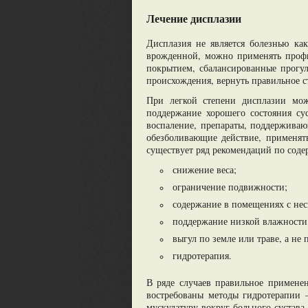
Лечение дисплазии
Дисплазия не является болезнью как
врожденной, можно применять профи
покрытием, сбалансированные прогул
происхождения, вернуть правильное 
При легкой степени дисплазии мож
поддержание хорошего состояния с
воспаление, препараты, поддерживаю
обезболивающие действие, применять
существует ряд рекомендаций по соде
снижение веса;
ограничение подвижности;
содержание в помещениях с нес
поддержание низкой влажности
выгул по земле или траве, а не 
гидротерапия.
В ряде случаев правильное примене
востребованы методы гидротерапии –
мускулатуру вокруг больного сустава