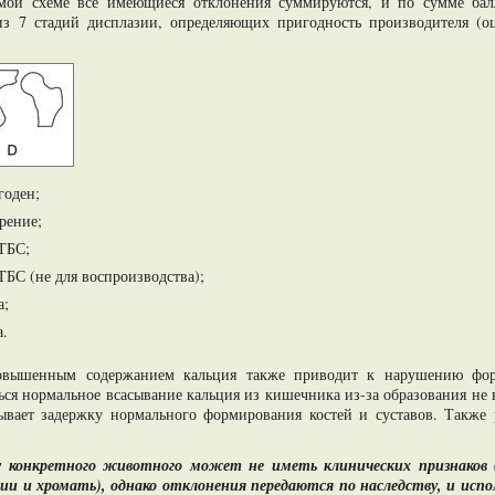
емой схеме все имеющиеся отклонения суммируются, и по сумме балл
из 7 стадий дисплазии, определяющих пригодность производителя (оц
годен;
рение;
 ТБС;
ТБС (не для воспроизводства);
а;
а.
повышенным содержанием кальция также приводит к нарушению фор
ся нормальное всасывание кальция из кишечника из-за образования не
вает задержку нормального формирования костей и суставов. Также 
у конкретного животного может не иметь клинических признаков 
и и хромать), однако отклонения передаются по наследству, и испо