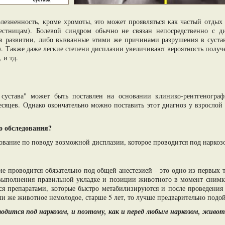
лезненность, кроме хромоты, это может проявляться как частый отдых 
естницам). Болевой синдром обычно не связан непосредственно с дис
в развитии, либо вызванные этими же причинами разрушения в сустав
). Также даже легкие степени дисплазии увеличивают вероятность получе
 и тд.
 сустава" может быть поставлен на основании клинико-рентгенограф
есяцев. Однако окончательно можно поставить этот диагноз у взрослой с
о обследования?
едование по поводу возможной дисплазии, которое проводится под наркоз
ие проводится обязательно под общей анестезией - это одно из первых 
выполнения правильной укладке и позиции животного в момент снимка.
ся препаратами, которые быстро метабилизируются и после проведения
сли же животное немолодое, старше 5 лет, то лучше предварительно подо
водится под наркозом, и поэтому, как и перед любым наркозом, живо