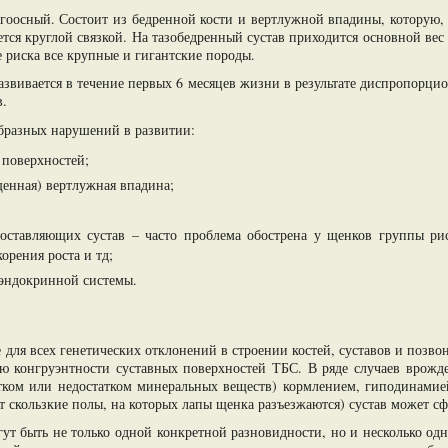
гоосный. Состоит из бедренной кости и вертлужной впадины, которую, 
ется круглой связкой. На тазобедренный сустав приходится основной вес
е риска все крупные и гигантские породы.
азвивается в течение первых 6 месяцев жизни в результате диспропорцио
в.
образных нарушений в развитии:
 поверхностей;
щенная) вертлужная впадина;
составляющих сустав – часто проблема обострена у щенков группы рис
орения роста и тд;
 эндокринной системы.
для всех генетических отклонений в строении костей, суставов и позво
 конгруэнтности суставных поверхностей ТБС. В ряде случаев врожден
ытком или недостатком минеральных веществ) кормлением, гиподинами
т скользкие полы, на которых лапы щенка разъезжаются) сустав может с
ут быть не только одной конкретной разновидности, но и несколько о