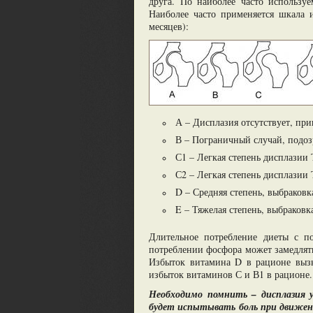
друга. По наиболее часто использу
Наиболее часто применяется шкала 
месяцев):
А – Дисплазия отсутствует, при
В – Пограничный случай, подоз
С1 – Легкая степень дисплазии
С2 – Легкая степень дисплазии 
D – Средняя степень, выбраковк
E – Тяжелая степень, выбраковк
Длительное потребление диеты с 
потреблении фосфора может замедлять
Избыток витамина D в рационе вызы
избыток витаминов С и В1 в рационе.
Необходимо помнить – дисплазия 
будет испытывать боль при движени