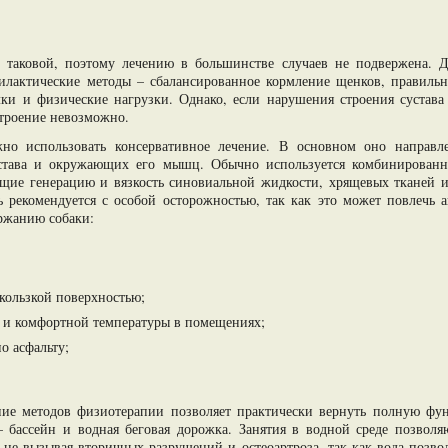
 таковой, поэтому лечению в большинстве случаев не подвержена. Д
лактические методы – сбалансированное кормление щенков, правильн
ки и физические нагрузки. Однако, если нарушения строения сустава
строение невозможно.
но использовать консервативное лечение. В основном оно направл
устава и окружающих его мышц. Обычно используется комбинированн
щие генерацию и вязкость синовиальной жидкости, хрящевых тканей и
 рекомендуется с особой осторожностью, так как это может повлечь 
ржанию собаки:
кользкой поверхностью;
 и комфортной температуры в помещениях;
по асфальту;
ние методов физиотерапии позволяет практически вернуть полную фун
 бассейн и водная беговая дорожка. Занятия в водной среде позволяю
, не вызывая вторичных разрушений и остеоартроза, так как вода позво