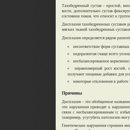
Тазобедренный сустав – простой, мно
кости, дополнительно сустав фиксиру
состоянии покоя, что относит к групп
Дисплазия тазобедренноых суставов р
мягких тканей тазобедренных суставо
Дисплазия определяется рядом разно
несоответствие форм суставных
недоразвитая (чаще всего упло
несбалансированное кормление;
неравномерный рост костей, 
получают пищевые добавки для уск
некоторые отклонения в работе
Причины
Дисплазия – это обобщенное название 
эти нарушения приводят к нарушению
связи с несбалансированным (с изб
(например, усугубить патологию могу
Генетические нарушения строения мог