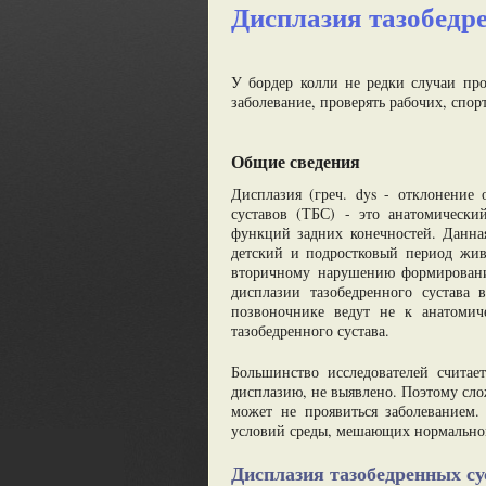
Дисплазия тазобедр
У бордер колли не редки случаи про
заболевание, проверять рабочих, спор
Общие сведения
Дисплазия (греч. dys - отклонение 
суставов (ТБС) - это анатомически
функций задних конечностей. Данна
детский и подростковый период жив
вторичному нарушению формирования 
дисплазии тазобедренного сустава 
позвоночнике ведут не к анатомич
тазобедренного сустава.
Большинство исследователей считает
дисплазию, не выявлено. Поэтому сло
может не проявиться заболеванием.
условий среды, мешающих нормально
Дисплазия тазобедренных су