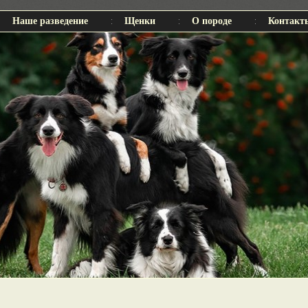
Наше разведение
Щенки
О породе
Контакт