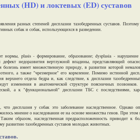
енных (HD) и локтевых (ED) суставов
явления разных степеней дисплазии тазобедренных суставов. Поэтому 
тивных собак и собак, использующихся в разведении.
от нормы, plasis - формирование, образование; dysplasia - нарушение
й дефект недоразвития вертлужной впадины, представляющий опасн
я болезнь имеет множественную природу, в развитии которой немало
отного, а также "чрезмерное" его кормление. Помимо истинной дисп
верхнего отдела бедра и, как следствие, к дисплазии тазобедренны
ведут изменения в анатомической структуре поясничных позвонков.
еской, а к "функциональной" дисплазии ТБС с последствиями, ха
, что дисплазия у собак это заболевание наследственное. Однако оп
жилось мнение о наследовании ее на основе множества генов. При этом
 Таким образом, наследственная предрасположенность приводит к б
му развитию тазобедренных суставов молодых животных.
ставов.