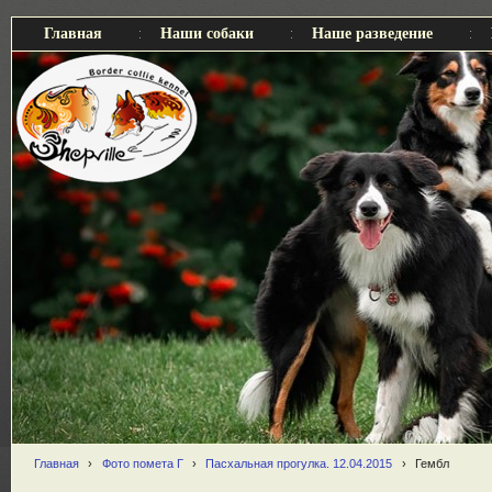
Главная
Наши собаки
Наше разведение
Главная
›
Фото помета Г
›
Пасхальная прогулка. 12.04.2015
›
Гембл