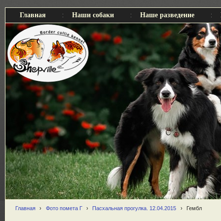
Главная
Наши собаки
Наше разведение
Главная
›
Фото помета Г
›
Пасхальная прогулка. 12.04.2015
›
Гембл