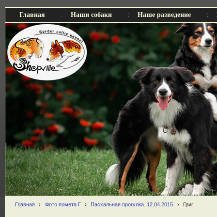
Главная
Наши собаки
Наше разведение
Главная
›
Фото помета Г
›
Пасхальная прогулка. 12.04.2015
›
Григ