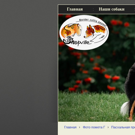
Главная
Наши собаки
Главная
›
Фото помета Г
›
Пасхальная про