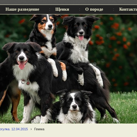
Наше разведение
Щенки
О породе
Контакт
гулка. 12.04.2015
›
Гемма