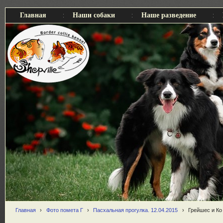
Главная
Наши собаки
Наше разведение
Главная
›
Фото помета Г
›
Пасхальная прогулка. 12.04.2015
›
Грейшес и Ко