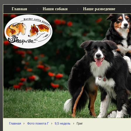
Главная
Наши собаки
Наше разведение
Главная
›
Фото помета Г
›
9,5 недель
›
Григ