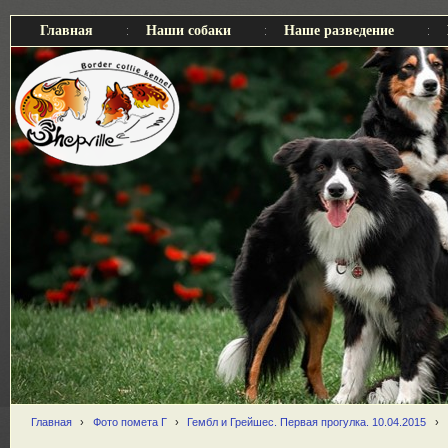
Главная
Наши собаки
Наше разведение
Главная
›
Фото помета Г
›
Гембл и Грейшес. Первая прогулка. 10.04.2015
›