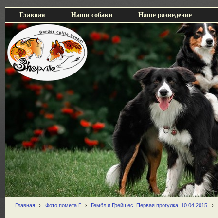
Главная
Наши собаки
Наше разведение
Главная
›
Фото помета Г
›
Гембл и Грейшес. Первая прогулка. 10.04.2015
›