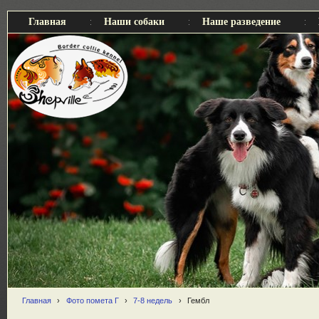
Главная
Наши собаки
Наше разведение
Главная
›
Фото помета Г
›
7-8 недель
›
Гембл