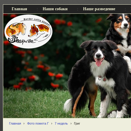
Главная
Наши собаки
Наше разведение
Главная
›
Фото помета Г
›
7 недель
›
Григ