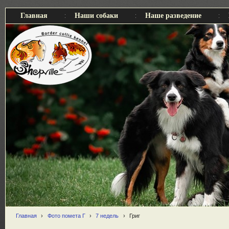
Главная
Наши собаки
Наше разведение
Главная
›
Фото помета Г
›
7 недель
›
Григ