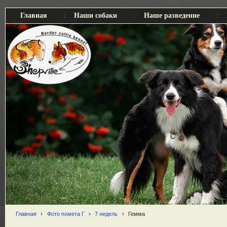
Главная
Наши собаки
Наше разведение
Главная
›
Фото помета Г
›
7 недель
›
Гемма