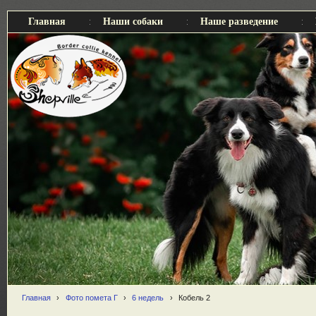
Главная
Наши собаки
Наше разведение
Главная
›
Фото помета Г
›
6 недель
›
Кобель 2