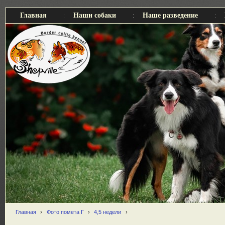
Главная
Наши собаки
Наше разведение
Главная
›
Фото помета Г
›
4,5 недели
›