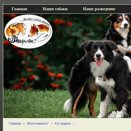
Главная
Наши собаки
Наше разведение
Главная
›
Фото помета Г
›
4,5 недели
›