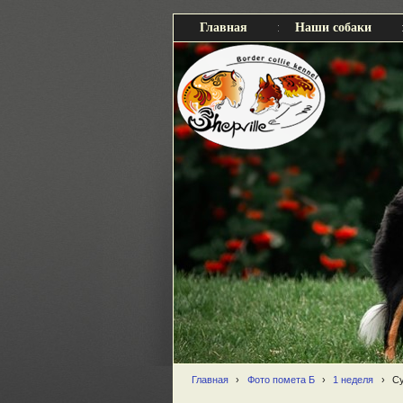
Главная
Наши собаки
Главная
›
Фото помета Б
›
1 неделя
›
Су