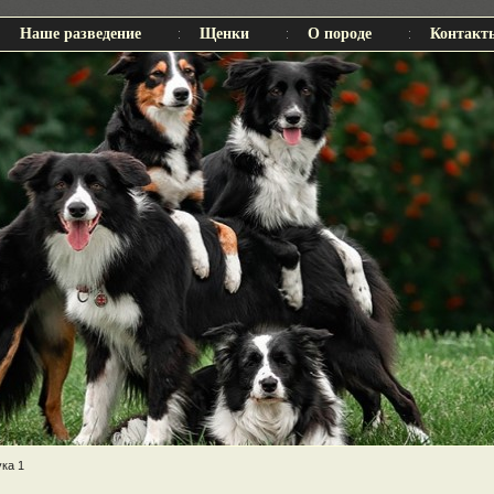
Наше разведение
Щенки
О породе
Контакт
ка 1