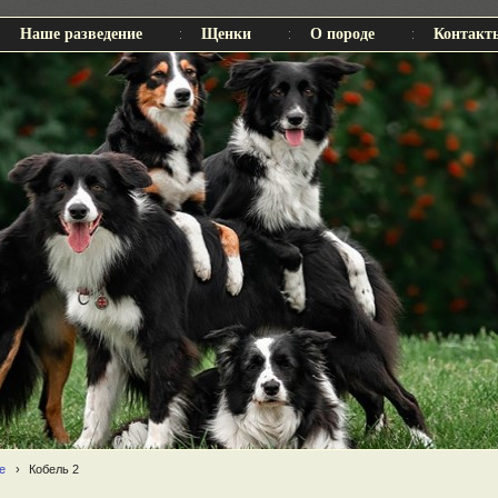
Наше разведение
Щенки
О породе
Контакт
е
›
Кобель 2