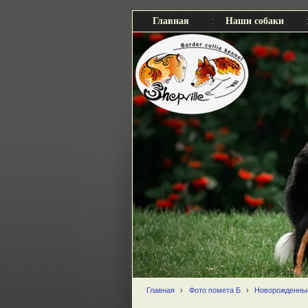
Главная
Наши собаки
Главная
›
Фото помета Б
›
Новорожденны